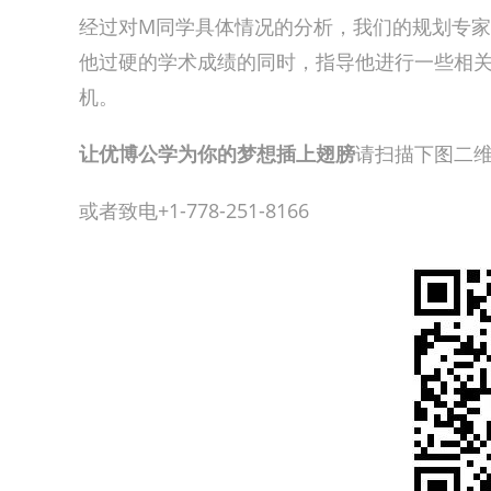
经过对M同学具体情况的分析，我们的规划专
他过硬的学术成绩的同时，指导他进行一些相关
机。
让优博公学为你的梦想插上翅膀
请扫描下图二
或者致电+1-778-251-8166