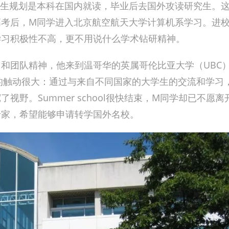
人生规划是本科在国内就读，毕业后去国外攻读研究生。
高考后，M同学进入北京航空航天大学计算机系学习。进
学习积极性不高，更不用说什么学术钻研精神。
和团队精神，他来到温哥华的英属哥伦比亚大学（UBC
M同学的触动很大：通过与来自不同国家的大学生的交流和学习
野。Summer school很快结束，M同学却已不愿离
专家，希望能够申请转学国外名校。